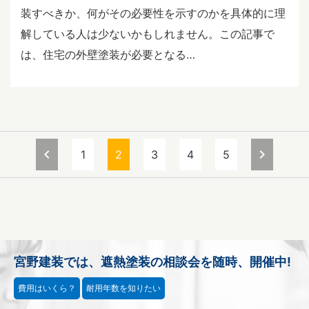
装すべきか、何がその必要性を示すのかを具体的に理
解している人は少ないかもしれません。この記事で
は、住宅の外壁塗装が必要となる…
投
chevron_left
chevron_right
1
2
3
4
5
稿
の
ペ
ー
ジ
送
宮野建装では、遮熱塗装の相談会を随時、開催中!
り
費用はいくら？
耐用年数を知りたい