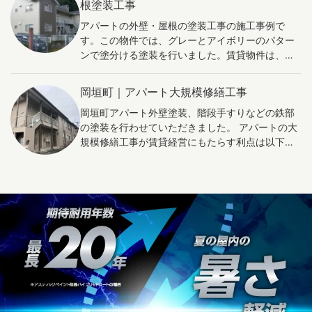
根塗装工事
命延長やメンテナンスコスト削減が期待できま
進めることができます。さらに、全体の工事期間
の魅力や価値を向上させる有益な方法です。
アパートの外壁・屋根の塗装工事の施工事例で
す。また、省エネ性能向上により環境面でも価値
が短くなることで、入居者への影響も最小限に抑
す。この物件では、グレーとアイボリーのパター
が高まります。これらの効果をアピールし、販売
えられます。 アパートの大規模改修工事を外壁塗
ンで塗分ける塗装を行いました。賃貸物件は、定
物件としての魅力を最大限に引き出すことが重要
装のように部分的に分割して行うことは、費用面
期的にメンテナンスを行うことで美観を美しく蘇
です。
や工事期間の短縮、品質向上、柔軟な対応などの
らせ、建物の耐久性を維持することが可能です。
メリットがあり、賃貸収益の改善に力を発揮しま
岡垣町｜アパート大規模修繕工事
塗料の耐用年数は、塗料の種類と価格によりさま
す。
岡垣町アパート外壁塗装、階段手すりなどの鉄部
ざまですが、一般的に7年～15年程度とされていま
の塗装を行わせていただきました。 アパートの大
す。塗料の耐用年数を超えた場合、塗膜がはが
規模修繕工事が賃貸経営にもたらす利点は以下の
れ、外壁材そのものに劣化がおよんでしまう恐れ
通りです。 高い魅力を獲得: 大規模修繕による外
がございます。宮野建装では、無料の建物診断を
観の刷新や設備の更新で、アパートの魅力が向上
行っておりますので、気になる方は、お気軽にご
し、新規入居者への訴求力が増します。これによ
相談ください。
り、競合物件との差別化が図れ、入居率がアップ
します。 資産の価値を確保: 修繕工事により建物
の老朽化を抑制し、安全性や耐久性が向上しま
す。この結果、資産価値が長期に渡って保たれ、
今後の売却や活用において有利に働きます。 定期
的な収益を確保: 建物の機能や設備の維持・向上に
より、安定した賃料収入が見込めます。また、入
居者の満足度が上がることで、退去率が抑制さ