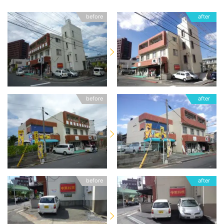
before
after
before
after
before
after