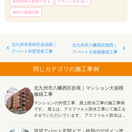
節税効果が期待できる
デザイン性が高い
無料の建物診断
投
北九州市若松区高須南｜
北九州市八幡西区熊西｜
アパート外壁塗装工事
稿
アパート大規模修繕工事
ナ
ビ
同じカテゴリの施工事例
ゲ
ー
北九州市八幡西区折尾｜マンション大規模
シ
修繕工事
ョ
マンションの外壁工事、屋上防水工事の施工事例
ン
です。 屋上は、アスファルト防水工事にて施工を
させていただいています。 アスファルト防水は、
建物の屋根や外壁、地下室の水漏れや湿気を防ぐ
ための防水処理です。耐久性が高く、弾性がある
賃貸アパート玄関ドア・鉄部のデザイン塗