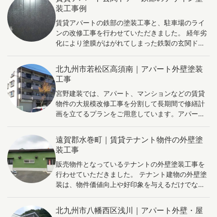
ため、温度変化や建物の動きに対応し、ひび割れ
装工事例
や剥がれを防ぎます。また、防火性能も向上させ
賃貸アパートの鉄部の塗装工事と、駐車場のライ
ることが可能です。ただし、施工には熟練した技
ンの改修工事を行わせていただきました。 経年劣
術が必要であり、専門的な知識と経験を持った業
化により塗膜がはがれてしまった鉄製の玄関ドア
者に依頼することが重要です。定期的な点検やメ
は、単に同一の色で塗装するのではなくメタリッ
ンテナンスも必要です。アスファルト防水は、建
クな印象のデザイン塗装を施しました。 アパート
物の寿命を延ばし、快適性を維持するための有効
北九州市若松区高須南｜アパート外壁塗装
の玄関ドアをデザイン塗装により改修することで
な防水処理方法です。
工事
得られる効果は以下の通りです。 印象の向上: デ
宮野建装では、アパート、マンションなどの賃貸
ザイン塗装により、玄関ドアが一新され、アパー
物件の大規模改修工事を分割して長期間で修繕計
ト全体の印象が向上します。鮮やかな色や独自の
画を立てるプランをご用意しています。アパート
デザインを取り入れることで、アパートに個性と
の大規模改修工事を部分的に分割して行うことに
魅力が加わります。 住民の満足度向上: 美しいデ
は、いくつかのメリットがあります。例として、
ザインの玄関ドアは、住民に誇りと満足感を与え
遠賀郡水巻町｜賃貸テナント物件の外壁塗
外壁塗装を取り上げて説明します。 まず、費用面
ます。快適な住環境を提供することで、アパート
装工事
でのメリットが挙げられます。一度にすべての工
への愛着が高まり、入居者の定着率が向上する可
販売物件となっているテナントの外壁塗装工事を
事を行う場合、大きな費用が必要となりますが、
能性があります。 資産価値の上昇: アパートの外
行わせていただきました。 テナント建物の外壁塗
外壁塗装のように部分的に分割することで、費用
観やデザインが魅力的であることは、資産価値に
装は、物件価値向上や好印象を与えるだけでな
を分散させることができます。これにより、資金
プラスに働く要素です。デザイン塗装による改修
く、耐久性や断熱性能の向上、保護機能の強化な
調達の負担が軽減され、経営者にとって負担が少
は、将来の賃貸料や売却額を高める可能性があり
どの効果があります。美しい外観で購入者に魅力
なくなります。 また、工事期間の短縮が可能で
ます。 以上の効果を通じて、アパートの玄関ドア
北九州市八幡西区浅川｜アパート外壁・屋
を感じさせ、適切な塗装材を用いることで建物寿
す。外壁塗装のみを行うことで、効率的に工事を
をデザイン塗装で改修することは、アパート全体