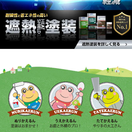
れ、収益が安定します。 維持費用の抑制: 大規模
修繕により、劣化した箇所の修理・改善が行わ
れ、定期的なメンテナンス費用が削減できます。
これは長期的な経営コスト軽減に寄与し、経営の
効率化が図れます。 これらの利点を考慮し、アパ
ートの大規模修繕工事は、賃貸経営の持続性を確
保するための重要な投資です。適切な計画と実施
により、持続可能な賃貸経営を目指せるように宮
野建装はお役立ちいたします。 宮野建装では、一
度にすべての修繕を行うのではなく、分割して計
画的に修繕を行うご提案も行っております。お気
軽にご相談ください。