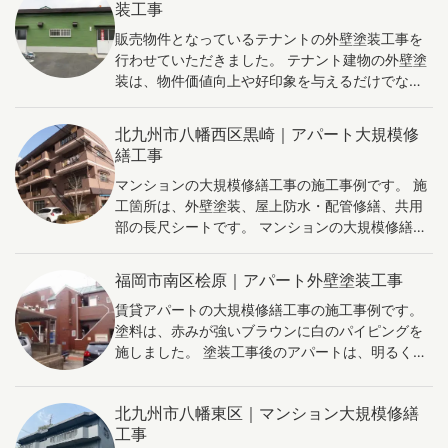
装工事
設備や家電を導入することで、エネルギー消費を
抑えることができ、光熱費の節約につながりま
販売物件となっているテナントの外壁塗装工事を
す。 空間利用の最適化: 古い間取りを改善し、効
行わせていただきました。 テナント建物の外壁塗
率的な空間利用ができるようになります。収納ス
装は、物件価値向上や好印象を与えるだけでな
ペースを増やすことも可能です。 デザイン性の向
く、耐久性や断熱性能の向上、保護機能の強化な
上: 内装を一新することで、個性的でモダンなデザ
どの効果があります。美しい外観で購入者に魅力
北九州市八幡西区黒崎｜アパート大規模修
インが実現でき、住み心地や見た目の魅力が向上
を感じさせ、適切な塗装材を用いることで建物寿
繕工事
します。 資産価値の向上: 内装改装により、古い
命延長やメンテナンスコスト削減が期待できま
アパートの資産価値が上がり、賃貸料や売却額が
マンションの大規模修繕工事の施工事例です。 施
す。また、省エネ性能向上により環境面でも価値
高まる可能性があります。 これらのメリットを享
工箇所は、外壁塗装、屋上防水・配管修繕、共用
が高まります。これらの効果をアピールし、販売
受することで、古いアパートが新たな価値を持
部の長尺シートです。 マンションの大規模修繕
物件としての魅力を最大限に引き出すことが重要
ち、快適な住まいに生まれ変わります。
は、建物機能性や美観の維持・向上により、入居
です。
率の向上に寄与します。外観や共用部分の改善で
福岡市南区桧原｜アパート外壁塗装工事
魅力的な環境を提供し、新規入居者を惹きつけま
賃貸アパートの大規模修繕工事の施工事例です。
す。設備の更新やバリアフリー対応などで多様な
塗料は、赤みが強いブラウンに白のパイピングを
ニーズに応え、幅広い層の入居者を獲得できま
施しました。 塗装工事後のアパートは、明るく洗
す。 また、耐久性や安全性向上により、長期的な
練された外観になっており、清潔感と親しみやす
入居率の向上が期待できます。さらに、大規模修
さが強調されています。これは、入居者にとって
繕は管理組合や入居者間のコミュニケーション促
北九州市八幡東区｜マンション大規模修繕
魅力的なポイントであり、アパートへの興味を引
進や、共同でマンションを維持する意識を高める
工事
き出す要素です。 また、塗装工事によって、建物
きっかけとなります。適切な計画・実施で、マン