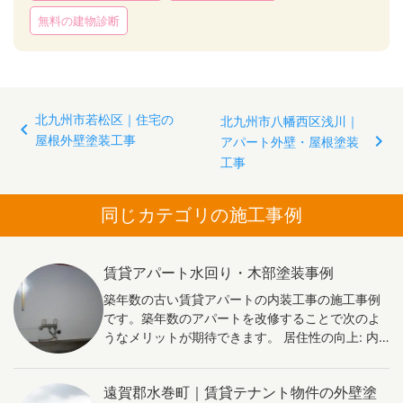
無料の建物診断
投
北九州市若松区｜住宅の
北九州市八幡西区浅川｜
屋根外壁塗装工事
稿
アパート外壁・屋根塗装
工事
ナ
ビ
同じカテゴリの施工事例
ゲ
ー
シ
賃貸アパート水回り・木部塗装事例
ョ
築年数の古い賃貸アパートの内装工事の施工事例
ン
です。築年数のアパートを改修することで次のよ
うなメリットが期待できます。 居住性の向上: 内
装を改装することで、古い設備や素材を新しく
し、快適な住環境を実現できます。断熱性や遮音
遠賀郡水巻町｜賃貸テナント物件の外壁塗
性の向上も期待できます。 省エネルギー: エコな