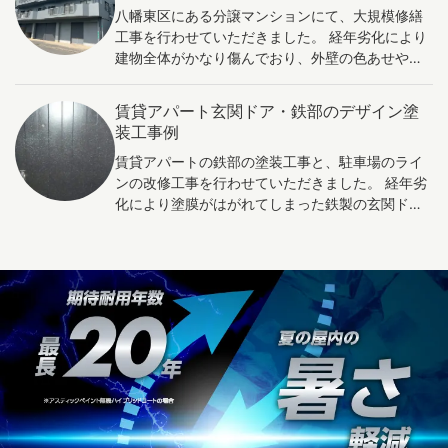
の外壁が保護され、耐久性が向上しています。こ
ションの価値を高め、魅力的な住環境を提供しま
八幡東区にある分譲マンションにて、大規模修繕
れは、長期的なメンテナンスコストの削減や、建
しょう。
工事を行わせていただきました。 経年劣化により
物の寿命を延ばす効果があります。 さらに、アパ
建物全体がかなり傷んでおり、外壁の色あせや汚
ートの印象が新しくなったことで、周囲の景観に
れ、ひび割れが目立つ状態でした。今回は、これ
もプラスの影響を与えており、近隣住民からの評
までの白を基調とした外観から一新し、黒をベー
賃貸アパート玄関ドア・鉄部のデザイン塗
価も向上することが期待されます。 塗装工事後の
スとした落ち着きのあるスタイリッシュなデザイ
装工事例
賃貸アパートは、外観の魅力と機能性が向上し、
ンに仕上げました。 また、ベランダ部分の防水工
入居者にとって魅力的な物件となったと思いま
賃貸アパートの鉄部の塗装工事と、駐車場のライ
事も実施し、建物の耐久性が向上。住民の皆様が
す。
ンの改修工事を行わせていただきました。 経年劣
長年積み立ててこられた大切な修繕積立金を活用
化により塗膜がはがれてしまった鉄製の玄関ドア
し、今回の工事を実現されました。 工事中も住民
は、単に同一の色で塗装するのではなくメタリッ
の方々にはご理解とご協力をいただき、スムーズ
クな印象のデザイン塗装を施しました。 アパート
に作業を進めることができました。完成後は喜ん
の玄関ドアをデザイン塗装により改修することで
でいただき、私たちもとても嬉しく思っていま
得られる効果は以下の通りです。 印象の向上: デ
す。 これからも、安心して暮らせる住まいづくり
ザイン塗装により、玄関ドアが一新され、アパー
のお手伝いをしてまいります。大規模修繕や外壁
ト全体の印象が向上します。鮮やかな色や独自の
塗装のご相談は、ぜひお気軽にお問い合わせくだ
デザインを取り入れることで、アパートに個性と
さい。
魅力が加わります。 住民の満足度向上: 美しいデ
ザインの玄関ドアは、住民に誇りと満足感を与え
ます。快適な住環境を提供することで、アパート
への愛着が高まり、入居者の定着率が向上する可