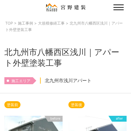
Skip
to
content
TOP
>
施工事例
>
大規模修繕工事
>
北九州市八幡西区浅川｜アパー
ト外壁塗装工事
北九州市八幡西区浅川｜アパー
ト外壁塗装工事
北九州市浅川アパート
施工エリア
塗装前
塗装後
before
after