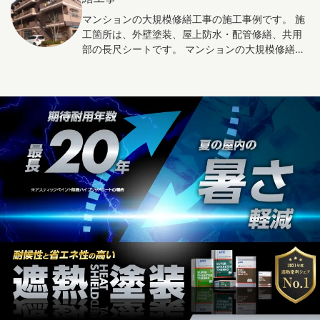
と感じられます。 さらに、ラインデザインは古め
与えます。 以上のように、モノトーンの建物は、
マンションの大規模修繕工事の施工事例です。 施
かしい外観に現代的な雰囲気を与え、印象を一新
シンプルで洗練された印象を与え、建物の形状を
工箇所は、外壁塗装、屋上防水・配管修繕、共用
することができます。色のコントラストや太さ、
強調し、周囲の景色と調和する美しいデザインを
部の長尺シートです。 マンションの大規模修繕
間隔など、ラインのデザインを工夫することで、
実現します。
は、建物機能性や美観の維持・向上により、入居
マンションの外観がより魅力的で個性的になりま
率の向上に寄与します。外観や共用部分の改善で
す。 このように、ラインデザインを取り入れるこ
魅力的な環境を提供し、新規入居者を惹きつけま
とで、少し古い印象があったマンションの外観に
す。設備の更新やバリアフリー対応などで多様な
新たな魅力を加え、見た目の印象を大きく変える
ニーズに応え、幅広い層の入居者を獲得できま
ことができます。
す。 また、耐久性や安全性向上により、長期的な
入居率の向上が期待できます。さらに、大規模修
繕は管理組合や入居者間のコミュニケーション促
進や、共同でマンションを維持する意識を高める
きっかけとなります。適切な計画・実施で、マン
ションの価値を高め、魅力的な住環境を提供しま
しょう。