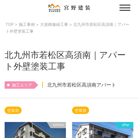
Skip
to
content
TOP
>
施工事例
>
大規模修繕工事
>
北九州市若松区高須南｜アパー
ト外壁塗装工事
北九州市若松区高須南｜アパー
ト外壁塗装工事
北九州市若松区高須南アパート
施工エリア
塗装前
塗装後
before
after