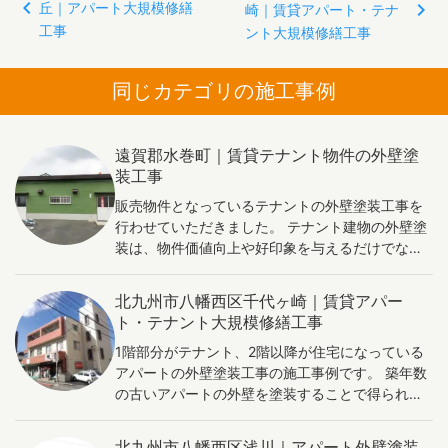
丘｜アパート大規模修繕
稿
崎｜賃貸アパート・テナ
工事
ント大規模修繕工事
ナ
ビ
同じカテゴリの施工事例
ゲ
ー
シ
遠賀郡水巻町｜賃貸テナント物件の外壁塗
ョ
装工事
ン
販売物件となっているテナントの外壁塗装工事を
行わせていただきました。 テナント建物の外壁塗
装は、物件価値向上や好印象を与えるだけでな
く、耐久性や断熱性能の向上、保護機能の強化な
どの効果があります。美しい外観で購入者に魅力
北九州市八幡西区千代ヶ崎｜賃貸アパー
を感じさせ、適切な塗装材を用いることで建物寿
ト・テナント大規模修繕工事
命延長やメンテナンスコスト削減が期待できま
1階部分がテナント、2階以降が住宅になっている
す。また、省エネ性能向上により環境面でも価値
アパートの外壁塗装工事の施工事例です。 築年数
が高まります。これらの効果をアピールし、販売
の古いアパートの外壁を塗装することで得られる
物件としての魅力を最大限に引き出すことが重要
メリットは多く存在します。 まず、外観の美しさ
です。
が増します。新鮮な色や清潔感ある外壁は、アパ
北九州市八幡西区浅川｜アパート外壁塗装