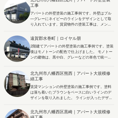
ートに魅力を与え、入居希望者に良い印象を与え
工事
ます。これにより、空室率の低下と入居者の獲得
アパートの外壁塗装の施工事例です。外壁はブル
が容易になり、安定した賃貸収益が期待できま
―グレーにネイビーのラインをデザインとして取
す。 また、塗装により建物が保護されます。防水
り入れています。賃貸物件の塗装工事は、メンテ
や防腐機能を持つ塗料を使用することで、雨や湿
ナンスをすることで外壁を保護することが大切な
気からアパートを守り、劣化の進行を遅らせるこ
目的ですが、美観を高めることで、入居率を高く
とができます。これにより、修繕費用の節約や建
遠賀郡水巻町｜ロイヤル朋
する効果も期待できます。
物の寿命の延長が可能となり、長期的な賃貸収益
2階建てアパートの外壁塗装の施工事例です。塗装
の向上に繋がります。 さらに、最近の塗料は断熱
後はモノトーンの配色で仕上げました。 モノトー
性能が向上しており、長年使われてきたアパート
ンの建物は、黒や白、グレーなどの単色で統一さ
には特に有益です。外壁塗装によって断熱効果が
れたデザインです。このデザインには、いくつか
高まると、エネルギー消費が抑えられ、光熱費の
の効果があります。 まず、モノトーンの建物は、
節約が期待できます。これは入居者にとっても魅
北九州市八幡西区熊西｜アパート大規模修
シンプルで洗練された印象を与えます。色が単色
力的であり、満足度の向上や退去率の低下に寄与
繕工事
で統一されているため、デザインが統一感を持
します。 アパートの外壁塗装は、物件魅力向上、
ち、調和が取れた印象を与えます。 また、モノト
建物保護、エネルギー効率の向上など多面的な効
賃貸マンションの外壁塗装の施工事例です。塗料
ーンの建物は、建物の形状を強調することができ
果をもたらし、賃貸収益の改善に貢献します。
は落ち着いたブラウンをベースに白いラインのデ
ます。建物自体が目立ちやすくなるため、細かな
ザインを取り入れました。 ラインが入ったデザイ
ディテールが見えやすくなり、建物の美しさが際
ンは、外観にアクセントやリズムを与え、視覚的
立ちます。 モノトーンの建物は、周りの景色との
に引き締まった印象を与えることができます。横
北九州市八幡西区黒崎｜アパート大規模修
調和がとれます。周囲の自然や街並みと調和する
のラインは、建物が広がりを持ち、安定感がある
繕工事
ため、建物が浮いた存在にならず、自然な印象を