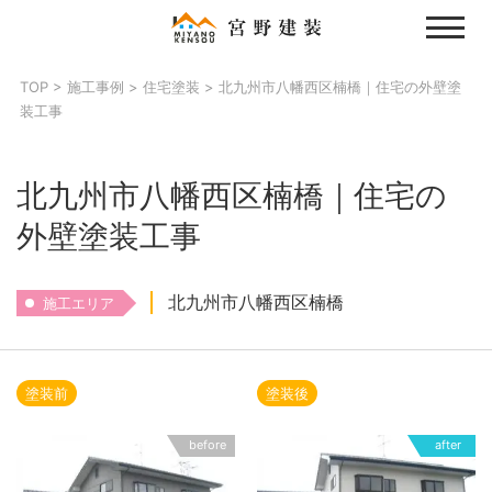
Skip
to
content
TOP
>
施工事例
>
住宅塗装
>
北九州市八幡西区楠橋｜住宅の外壁塗
装工事
北九州市八幡西区楠橋｜住宅の
外壁塗装工事
北九州市八幡西区楠橋
施工エリア
塗装前
塗装後
before
after