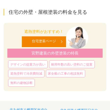
住宅の外壁・屋根塗装の料金を見る
遮熱塗料がおすすめ！
住宅塗装ページ
宮野建装の外壁塗装の特長
デザインの提案力が高い
耐用年数の高い塗料のご提案
遮熱塗料で冷房費削減
家全般の工事の相談無料
無料の建物診断
投
北九州市八幡西区光貞台