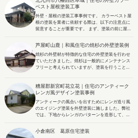
北九州市八幡西区本城｜住宅の外壁カラー
れた遮熱・断熱性能を確認することができまし
ベスト屋根塗装工事
た。 弊社はガイナ認定施工店として、専門知識と
確かな技術をもとに、下地処理から仕上げまで丁
外壁・屋根の塗装工事事例です。 カラーベスト屋
寧に施工しています。 暑さのお悩みに寄り添い、
根の塗装を業者に依頼する際は、以下の注意点に
快適で安心できる住環境づくりをサポートいたし
留意することが重要です。 まず、塗装の前に屋根
ます。
の傷や汚れをしっかりと確認することが必要で
す。業者は、高圧洗浄機やブラシなどを用いて、
芦屋町山鹿｜和風住宅の焼杉の外壁塗装例
汚れやコケを除去し、傷やひび割れを修復する作
焼杉の外壁材が特徴的な住宅の外壁塗装を行わせ
業を行います。また、傷や汚れがある場合は、修
ていただきました。焼杉は一般的にメンテナンス
復作業とともに補修材を用いて補修することが必
フリーと考えられていますが、塗装を行うこと
要です。 次に、塗装に適した素材や塗料を選定す
で、劣化を防ぐことができます。炭化しているの
ることが重要です。カラーベスト屋根に適した塗
で、腐食が進みにくいことは、よく知られている
料を選定し、塗装に適した気象条件を確認するこ
糟屋郡新宮町花立花｜住宅のアンティーク
と思いますが、木材である以上、水の浸水は起き
とが必要です。また、塗装する前に、塗料や塗り
レンガ風デザイン塗装事例
てしまいます。そのため、焼杉材を専用の塗料で
方について業者との打ち合わせを行い、納得のい
塗装することで、美観を蘇らせ耐水性の高いもの
く仕上がりを目指すことが大切です。 最後に、塗
アンティークの風合いを出すためにレンガ造り風
にすることが可能です。
装作業を安全に行うことが重要です。高所での作
のエイジング塗装を外壁塗装に施しました。弊社
業を伴うため、事故やトラブルを防ぐために、業
では、下地からレンガのパターンを造形して、塗
者には経験と技術が求められます。安全に作業を
装により、アンティーク風に仕上げる再現工法を
行い、美しい仕上がりを実現するために、信頼で
行っています。ヨーロッパ風のガーディングやア
小倉南区 葛原住宅塗装
きる業者を選択することが大切です。
メリカンビンテージとの相性がよくアクセントに