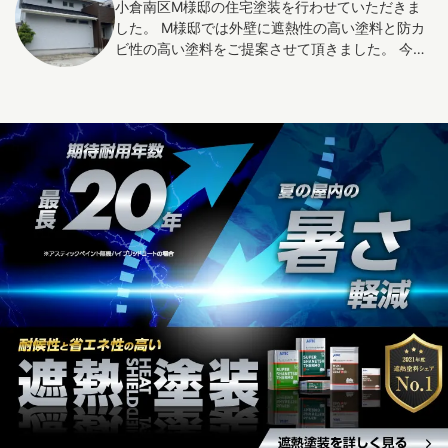
小倉南区M様邸の住宅塗装を行わせていただきま
取り入れることで、お洒落な雰囲気を演出してく
した。 M様邸では外壁に遮熱性の高い塗料と防カ
れます。こうした、左官による造形の仕上げは、
ビ性の高い塗料をご提案させて頂きました。 今回
店舗デザインなどで、よく用いられてきました
依頼に至った経緯は、築年数は10年くらいでした
が、最近では、お庭やガレージを楽しみたい方向
が外壁目地のコーキングに亀裂が入っており、日
けに大変ご好評をいただいている塗装工法です。
陰になりやすい箇所の外壁の苔やカビが目立って
きたため、苔が生えにくく更に長持ちさせたいと
のことでした。 そこで今回は高耐久性の塗料に更
に防カビ防藻効果の高い添加剤を添加すること
で、カビの生えにくい塗膜を形成しました。 一般
的な建築物から高い頻度で検出されるカビの種類
は約60種と確認されています。しかし市場に多く
流通している一般的な防カビ防藻剤では約32種の
菌に対する阻止効果しかありません。 しかし今回
使用した添加剤では約2000種ものカビに効果を発
揮することができ、建物の美観維持に絶大な効果
を発揮することができます。 弊社ではお客様のご
希望や用途に合った適正なアドバイスをさせてい
ただけるよう情報収集に努めております。 外壁塗
装はぜひご相談ください。