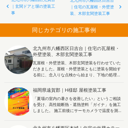
北九州市八幡西区日吉台
｜玄関ドアと塀の塗装工
稿
｜住宅の瓦屋根・外壁塗
事
装、木部玄関塗装工事
ナ
ビ
同じカテゴリの施工事例
ゲ
ー
シ
北九州市八幡西区日吉台｜住宅の瓦屋根・
ョ
外壁塗装、木部玄関塗装工事
ン
瓦屋根・外壁塗装、木部玄関塗装を行わせていた
だきました。屋根・外壁塗装ともに塗装を開始す
る前に、念入りな点検から始まり、下地の処理を
行います。点検にて、ビビなどの補修が必要な箇
所が見つかった場合は、劣化の程度を見極めてシ
福岡県遠賀郡｜H様邸 屋根塗装工事
ーリング材を選定しシーリングにより壁面・瓦を
「夏場の室内の暑さを改善したい」というご相談
穴埋めします。外壁塗装工事は、美観を整えるの
を受け、高性能断熱・遮熱塗料「ガイナ」を施工
みならず、住宅の強度を高める目的もございま
しました。 施工前後にサーモカメラで温度を測定
す。長く大切に住み続けるために定期的な外壁塗
した結果、施工後は外気温が高い状況にもかかわ
装によるメンテナンスはとても重要です。
らず、屋根表面温度が20℃以上低下。ガイナの優